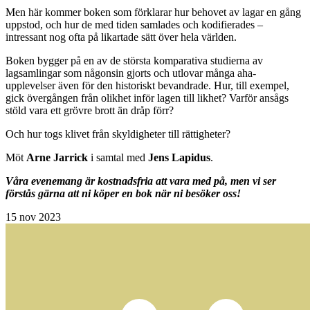
Men här kommer boken som förklarar hur behovet av lagar en gång
uppstod, och hur de med tiden samlades och kodifierades –
intressant nog ofta på likartade sätt över hela världen.
Boken bygger på en av de största komparativa studierna av
lagsamlingar som någonsin gjorts och utlovar många aha-
upplevelser även för den historiskt bevandrade. Hur, till exempel,
gick övergången från olikhet inför lagen till likhet? Varför ansågs
stöld vara ett grövre brott än dråp förr?
Och hur togs klivet från skyldigheter till rättigheter?
Möt
Arne Jarrick
i samtal med
Jens Lapidus
.
Våra evenemang är kostnadsfria att vara med på, men vi ser
förstås gärna att ni köper en bok när ni besöker oss!
15
nov 2023