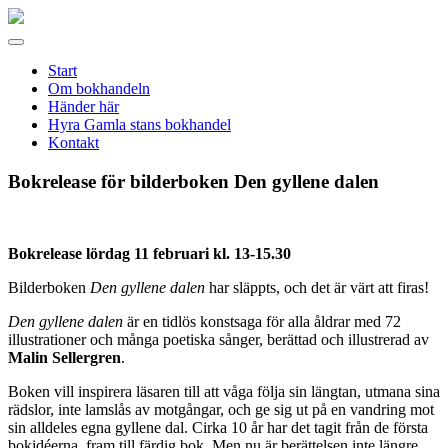
Gamla
stans
Meny
bokhandel
Start
Om bokhandeln
Händer här
Hyra Gamla stans bokhandel
Kontakt
Bokrelease för bilderboken Den gyllene dalen
Bokrelease lördag 11 februari kl. 13-15.30
Bilderboken
Den gyllene dalen
har släppts, och det är värt att firas!
Den gyllene dalen
är en tidlös konstsaga för alla åldrar med 72
illustrationer och många poetiska sånger, berättad och illustrerad av
Malin Sellergren
.
Boken vill inspirera läsaren till att våga följa sin längtan, utmana sina
rädslor, inte lamslås av motgångar, och ge sig ut på en vandring mot
sin alldeles egna gyllene dal. Cirka 10 år har det tagit från de första
bokidéerna, fram till färdig bok. Men nu är berättelsen inte längre