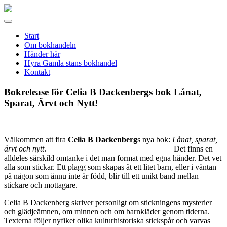
Gamla
stans
Meny
bokhandel
Start
Om bokhandeln
Händer här
Hyra Gamla stans bokhandel
Kontakt
Bokrelease för Celia B Dackenbergs bok Lånat,
Sparat, Ärvt och Nytt!
Välkommen att fira
Celia B Dackenberg
s nya bok:
Lånat, sparat,
ärvt och nytt
. Det finns en
alldeles särskild omtanke i det man format med egna händer. Det vet
alla som stickar. Ett plagg som skapas åt ett litet barn, eller i väntan
på någon som ännu inte är född, blir till ett unikt band mellan
stickare och mottagare.
Celia B Dackenberg skriver personligt om stickningens mysterier
och glädjeämnen, om minnen och om barnkläder genom tiderna.
Texterna följer nyfiket olika kulturhistoriska stickspår och varvas