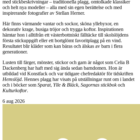
med stickbeskrivningar – traditionella plagg, omtolkade klassiker
och helt nya modeller – alla med sin egen berättelse och med
inspirerande fotografier av Stellan Herner.
Här finns värmande vantar och sockor, sköna yllebyxor, en
dekorativ krage, busiga tröjor och trygga koftor. Inspirationen
hämtar hon i alltifrån ett västerbottniskt fälltäcke till skolslöjdens
första stickuppgift eller ett bortglömt favoritplagg på en vind.
Resultatet blir kläder som kan bäras och älskas av barn i flera
generationer.
Lusten till färger, mönster, stickor och garn är något som Celia B
Dackenberg har haft med sig ända sedan barndomen. Hon är
utbildad vid Konstfack och var tidigare chefredaktör för tidskriften
Hemslöjd
. Hennes plagg har visats på utställningar runt om i landet
och i böcker som
Sparat
,
Ylle & Bläck
,
Sagornas stickbok
och
Kulturkoftor
.
6
aug 2026