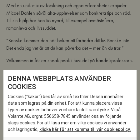
Med en unik mix av forskning och egna erfarenheter erbjuder
Micael Dahlen såväl aha-upplevelser som konkreta tips och råd.
Till sin hjälp har han tio nyord, till exempel avmåstefiera,
romanleva och livssuddet.
”Kanske kommer den här boken att förändra ditt liv. Kanske inte.
Det enda jag vet är att du kan påverka det – mer än du tror.”
Välkommen in för en sneak peak i huvudet på handelsprofessorn.
Kom gärna i god tid!
DENNA WEBBPLATS ANVÄNDER
NÄR // Lördag den 17 december, kl 13:30-14:30
COOKIES
VAR // Gamla stans bokhandel, Stora Nygatan 7.
Cookies ("kakor") består av små textfiler. Dessa innehåller
data som lagras på din enhet. För att kunna placera vissa
OM MICAEL DAHLEN
typer av cookies behöver vi inhämta ditt samtycke. Vi på
Micael Dahlen är författare och professor vid Handelshögskolan i
Volante AB, orgnr. 556658-7845 använder oss av följande
Stockholm. Han ser Kaosologi som sin mest personliga och
slags cookies. För att läsa mer om vilka cookies vi använder
meningsfulla bok hittills. Tidigare har han skrivit sju böcker,
och lagringstid,
klicka här för att komma till vår cookiepolicy.
däribland Nextopia och Monster.