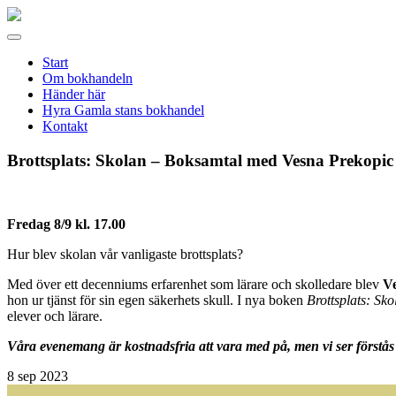
Gamla
stans
Meny
bokhandel
Start
Om bokhandeln
Händer här
Hyra Gamla stans bokhandel
Kontakt
Brottsplats: Skolan – Boksamtal med Vesna Prekopic
Fredag 8/9 kl. 17.00
Hur blev skolan vår vanligaste brottsplats?
Med över ett decenniums erfarenhet som lärare och skolledare blev
V
hon ur tjänst för sin egen säkerhets skull. I nya boken
Brottsplats: Sko
elever och lärare.
Våra evenemang är kostnadsfria att vara med på, men vi ser förstås 
8
sep 2023