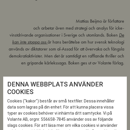
Mattias Beijmo är författare
och arbetar även med strategi och analys för icke-
vinstdrivande organisationer i Sverige och utomlands. Boken
De
kan inte stoppa oss
är hans berättelse om hur svensk teknologi
används av diktatorer som al-Assad för att övervaka och fängsla
demokratiaktivister. Men det är samtidigt en rafflande thriller och
en gripande kärlekssaga. Boken ges ut av Volante förlag.
DENNA WEBBPLATS ANVÄNDER
COOKIES
Andreas Ekström är kulturjournalist och en av landets ledande
Cookies ("kakor") består av små textfiler. Dessa innehåller
auktoriteter på den digitala revolutionens verkningar. Senaste
data som lagras på din enhet. För att kunna placera vissa
boken
Att hitta
är en samling egensinniga texter som diskuterar
typer av cookies behöver vi inhämta ditt samtycke. Vi på
vad som blivit av drömmen om det perfekta äktenskapet mellan
Volante AB, orgnr. 556658-7845 använder oss av följande
digitalitet och människa. Boken ges ut av Weyler förlag.
slags cookies. För att läsa mer om vilka cookies vi använder