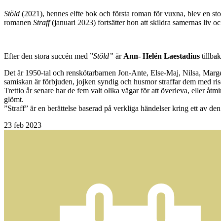
Stöld
(2021), hennes elfte bok och första roman för vuxna, blev en stor f
romanen
Straff
(januari 2023) fortsätter hon att skildra samernas liv oc
Efter den stora succén med ”
Stöld”
är
Ann- Helén Laestadius
tillba
Det är 1950-tal och renskötarbarnen Jon-Ante, Else-Maj, Nilsa, Marge 
samiskan är förbjuden, jojken syndig och husmor straffar dem med riset
Trettio år senare har de fem valt olika vägar för att överleva, eller å
glömt.
”Straff” är en berättelse baserad på verkliga händelser kring ett av d
23
feb 2023