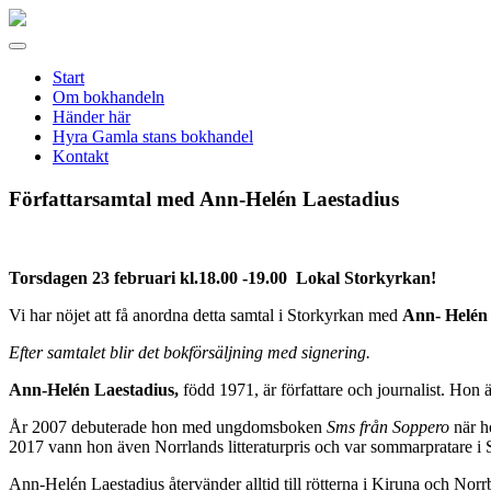
Gamla
stans
Meny
bokhandel
Start
Om bokhandeln
Händer här
Hyra Gamla stans bokhandel
Kontakt
Författarsamtal med Ann-Helén Laestadius
Torsdagen 23 februari kl.18.00 -19.00 Lokal Storkyrkan!
Vi har nöjet att få anordna detta samtal i Storkyrkan med
Ann- Helén
Efter samtalet blir det bokförsäljning med signering.
Ann-Helén Laestadius,
född 1971, är författare och journalist. Hon
År 2007 debuterade hon med ungdomsboken
Sms från Soppero
när h
2017 vann hon även Norrlands litteraturpris och var sommarpratare i 
Ann-Helén Laestadius återvänder alltid till rötterna i Kiruna och Norrbo