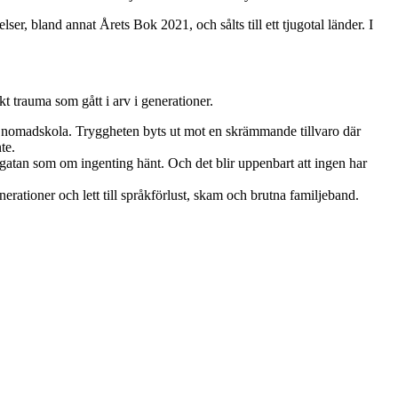
ser, bland annat Årets Bok 2021, och sålts till ett tjugotal länder. I
t trauma som gått i arv i generationer.
 i nomadskola. Tryggheten byts ut mot en skrämmande tillvaro där
te.
å gatan som om ingenting hänt. Och det blir uppenbart att ingen har
erationer och lett till språkförlust, skam och brutna familjeband.