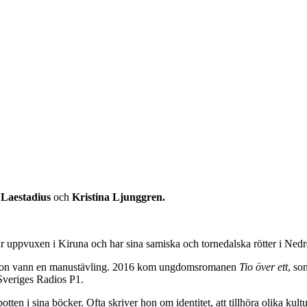
 Laestadius
och
Kristina Ljunggren.
 är uppvuxen i Kiruna och har sina samiska och tornedalska rötter i Ned
on vann en manustävling. 2016 kom ungdomsromanen
Tio över ett
, so
Sveriges Radios P1.
tten i sina böcker. Ofta skriver hon om identitet, att tillhöra olika kult