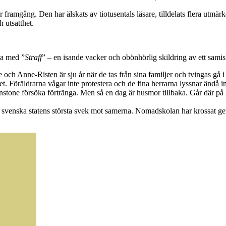
ramgång. Den har älskats av tiotusentals läsare, tilldelats flera utmärkel
h utsatthet.
ka med ”
Straff
” – en isande vacker och obönhörlig skildring av ett samisk
och Anne-Risten är sju år när de tas från sina familjer och tvingas gå
. Föräldrarna vågar inte protestera och de fina herrarna lyssnar ändå in
tminstone försöka förtränga. Men så en dag är husmor tillbaka. Går där p
en svenska statens största svek mot samerna. Nomadskolan har krossat gen