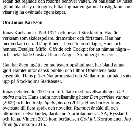
sedan det regnade och rosorna behöver vatten. På baksidan av huset,
gömd bland sly och ogräs, hittar Ingmar en gammal rostig kran som
visar sig ha oväntade egenskaper.
Om Jonas Karlsson
Jonas Karlsson är född 1971 och bosatt i Stockholm. Han är
verksam som skådespelare, dramatiker och författare. Han har
medverkat i en rad långfilmer – Livet är en schlager, Hans och
hennes, Detaljer, Miffo, Offside och Cockpit för att nämna några –
och spelat både Gustav III och August Strindberg i tv-serier.
Han har även ingått i en rad teateruppsättningar, har bland annat
gjort Hamlet inför dansk publik, och tillhör Dramatens fasta
ensemble. Hans pjäser Nattpromenad och Mellanrum har båda satts
upp på Stockholms Stadsteater.
Jonas debuterade 2007 som författare med novellsamlingen
Det
andra måle
t. Hans andra novellsamling heter
Den perfekte vännen
(2009) och den tredje
Spelreglerna
(2011). Hans böcker finns
översatta till flera språk och novellen
Rumme
t är såld till och
utkommer i elva länder, däribland Storbritannien, USA, Ryssland
och Kina. Vintern 2013 kom berättelsen
God jul
. Kortromanen
Jag
är en tjuv
utkom 2015.