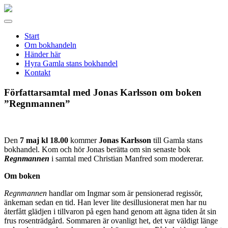
Gamla
stans
Meny
bokhandel
Start
Om bokhandeln
Händer här
Hyra Gamla stans bokhandel
Kontakt
Författarsamtal med Jonas Karlsson om boken
”Regnmannen”
Den
7 maj kl 18.00
kommer
Jonas Karlsson
till Gamla stans
bokhandel. Kom och hör Jonas berätta om sin senaste bok
Regnmannen
i samtal med Christian Manfred som modererar.
Om boken
Regnmannen
handlar om Ingmar som är pensionerad regissör,
änkeman sedan en tid. Han lever lite desillusionerat men har nu
återfått glädjen i tillvaron på egen hand genom att ägna tiden åt sin
frus rosenträdgård. Sommaren är ovanligt het, det var väldigt länge