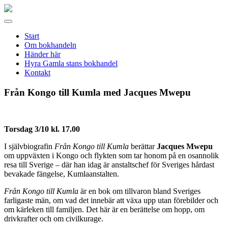
Gamla
stans
Meny
bokhandel
Start
Om bokhandeln
Händer här
Hyra Gamla stans bokhandel
Kontakt
Från Kongo till Kumla med Jacques Mwepu
Torsdag 3/10 kl. 17.00
I självbiografin
Från Kongo till Kumla
berättar
Jacques Mwepu
om uppväxten i Kongo och flykten som tar honom på en osannolik
resa till Sverige – där han idag är anstaltschef för Sveriges hårdast
bevakade fängelse, Kumlaanstalten.
Från Kongo till Kumla
är en bok om tillvaron bland Sveriges
farligaste män, om vad det innebär att växa upp utan förebilder och
om kärleken till familjen. Det här är en berättelse om hopp, om
drivkrafter och om civilkurage.