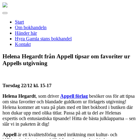
Gamla
stans
Meny
bokhandel
Start
Om bokhandeln
Händer här
Hyra Gamla stans bokhandel
Kontakt
Helena Hegardt från Appell tipsar om favoriter ur
Appells utgivning
Torsdag 22/12 kl. 15-17
Helena Hegardt
, som driver
Appell förlag
besöker oss för att tipsa
om sina favoriter och blandade guldkorn ur förlagets utgivning!
Helena kommer att vara på plats med ett litet bokbord i butiken där
hon dukar upp med olika titlar. Passa på att ta del av Helenas
expertis och entusiastiska tipsande! Hitta de bästa julklapparna – sen
slår vi in paketen åt dig!
Appell
är ett kvalitetsförlag med inriktning mot kultur- och