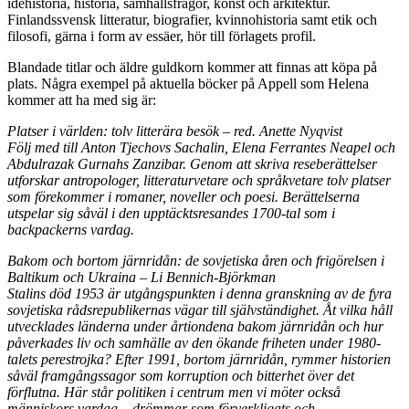
idéhistoria, historia, samhällsfrågor, konst och arkitektur.
Finlandssvensk litteratur, biografier, kvinnohistoria samt etik och
filosofi, gärna i form av essäer, hör till förlagets profil.
Blandade titlar och äldre guldkorn kommer att finnas att köpa på
plats. Några exempel på aktuella böcker på Appell som Helena
kommer att ha med sig är:
Platser i världen: tolv litterära besök – red. Anette Nyqvist
Följ med till Anton Tjechovs Sachalin, Elena Ferrantes Neapel och
Abdulrazak Gurnahs Zanzibar. Genom att skriva reseberättelser
utforskar antropologer, litteraturvetare och språkvetare tolv platser
som förekommer i romaner, noveller och poesi. Berättelserna
utspelar sig såväl i den upptäcktsresandes 1700-tal som i
backpackerns vardag.
Bakom och bortom järnridån: de sovjetiska åren och frigörelsen i
Baltikum och Ukraina – Li Bennich-Björkman
Stalins död 1953 är utgångspunkten i denna granskning av de fyra
sovjetiska rådsrepublikernas vägar till självständighet. Åt vilka håll
utvecklades länderna under årtiondena bakom järnridån och hur
påverkades liv och samhälle av den ökande friheten under 1980-
talets perestrojka? Efter 1991, bortom järnridån, rymmer historien
såväl framgångssagor som korruption och bitterhet över det
förflutna. Här står politiken i centrum men vi möter också
människors vardag – drömmar som förverkligats och