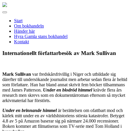
Gamla
stans
Meny
bokhandel
Start
Om bokhandeln
Händer här
Hyra Gamla stans bokhandel
Kontakt
Internationellt författarbesök av Mark Sullivan
Mark Sullivan
var fredskårsfrivillig i Niger och utbildade sig
därefter till undersökande journalist men arbetar sedan flera år heltid
som författare. Han har bland annat skrivit fem böcker tillsammans
med James Patterson.
Under en blodröd himmel
krävde flera års
research men skrevs som en dokumentärroman eftersom så mycket
arkivmaterial har förstörts.
Under en brinnande himmel
är berättelsen om ofattbart mod och
kärlek mitt under en av världshistoriens största katastrofer. Betyget
4.8 av 5 på Amazon baserar sig på närmare 24.000 recensioner.
Boken kommer att filmatiseras som TV-serie med Tom Holland i