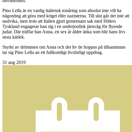
huvudrollen.
Pino Lella är en vanlig italiensk tonåring som absolut inte vill ha
någonting att göra med kriget eller nazisterna. Till slut går det inte att
undvika, men trots att Italien gjort gemensam sak med Hitlers
Tyskland engagerar han sig i en underjordisk järnväg för flyende
judar. Där träffar han Anna, en sex år äldre änka som blir hans livs
stora kärlek.
Styrkt av drömmen om Anna och det liv de hoppas på tillsammans
tar sig Pino Lella an ett fullkomligt livsfarligt uppdrag.
31
aug 2019