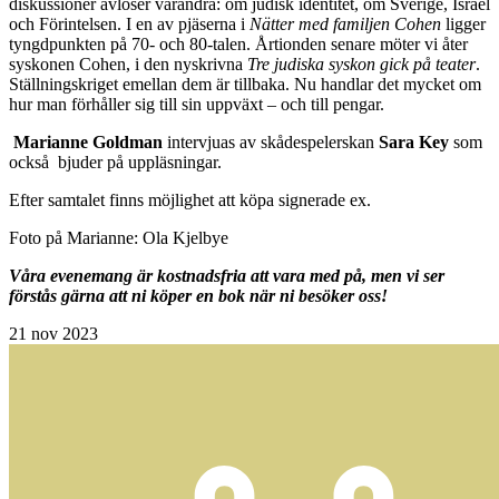
diskussioner avlöser varandra: om judisk identitet, om Sverige, Israel
och Förintelsen. I en av pjäserna i
Nätter med familjen Cohen
ligger
tyngdpunkten på 70- och 80-talen. Årtionden senare möter vi åter
syskonen Cohen, i den nyskrivna
Tre judiska syskon gick på teater
.
Ställningskriget emellan dem är tillbaka. Nu handlar det mycket om
hur man förhåller sig till sin uppväxt – och till pengar.
Marianne Goldman
intervjuas av skådespelerskan
Sara Key
som
också bjuder på uppläsningar.
Efter samtalet finns möjlighet att köpa signerade ex.
Foto på Marianne: Ola Kjelbye
Våra evenemang är kostnadsfria att vara med på, men vi ser
förstås gärna att ni köper en bok när ni besöker oss!
21
nov 2023