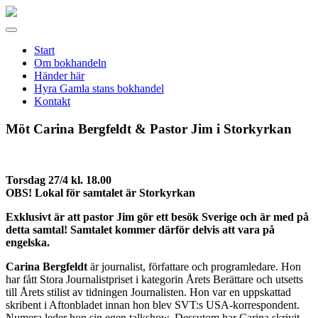
Gamla
stans
Meny
bokhandel
Start
Om bokhandeln
Händer här
Hyra Gamla stans bokhandel
Kontakt
Möt Carina Bergfeldt & Pastor Jim i Storkyrkan
Torsdag 27/4 kl. 18.00
OBS! Lokal för samtalet är Storkyrkan
Exklusivt är att pastor Jim gör ett besök Sverige och är med på
detta samtal! Samtalet kommer därför delvis att vara på
engelska.
Carina Bergfeldt
är journalist, författare och programledare. Hon
har fått Stora Journalistpriset i kategorin Årets Berättare och utsetts
till Årets stilist av tidningen Journalisten. Hon var en uppskattad
skribent i Aftonbladet innan hon blev SVT:s USA-korrespondent.
Numera leder hon sin egen talkshow. Dessutom har Carina skrivit