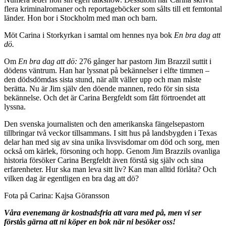
flera kriminalromaner och reportageböcker som sålts till ett femtontal
länder. Hon bor i Stockholm med man och barn.
Möt Carina i Storkyrkan i samtal om hennes nya bok
En bra dag att
dö.
Om
En bra dag att dö:
276 gånger har pastorn Jim Brazzil suttit i
dödens väntrum. Han har lyssnat på bekännelser i elfte timmen –
den dödsdömdas sista stund, när allt väller upp och man måste
berätta. Nu är Jim själv den döende mannen, redo för sin sista
bekännelse. Och det är Carina Bergfeldt som fått förtroendet att
lyssna.
Den svenska journalisten och den amerikanska fängelsepastorn
tillbringar två veckor tillsammans. I sitt hus på landsbygden i Texas
delar han med sig av sina unika livsvisdomar om död och sorg, men
också om kärlek, försoning och hopp. Genom Jim Brazzils ovanliga
historia försöker Carina Bergfeldt även förstå sig själv och sina
erfarenheter. Hur ska man leva sitt liv? Kan man alltid förlåta? Och
vilken dag är egentligen en bra dag att dö?
Fota på Carina: Kajsa Göransson
Våra evenemang är kostnadsfria att vara med på, men vi ser
förstås gärna att ni köper en bok när ni besöker oss!