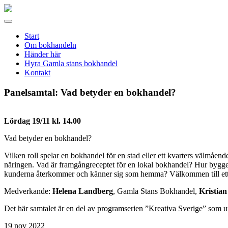
Gamla
stans
Meny
bokhandel
Start
Om bokhandeln
Händer här
Hyra Gamla stans bokhandel
Kontakt
Panelsamtal: Vad betyder en bokhandel?
Lördag 19/11 kl. 14.00
Vad betyder en bokhandel?
Vilken roll spelar en bokhandel för en stad eller ett kvarters välmåen
näringen. Vad är framgångreceptet för en lokal bokhandel? Hur bygg
kunderna återkommer och känner sig som hemma? Välkommen till ett s
Medverkande:
Helena Landberg
, Gamla Stans Bokhandel,
Kristia
Det här samtalet är en del av programserien ”Kreativa Sverige” som utf
19
nov 2022