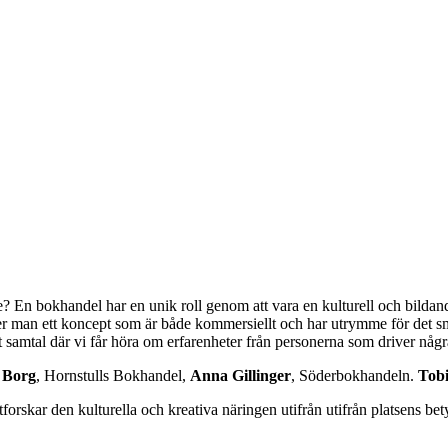
de? En bokhandel har en unik roll genom att vara en kulturell och bilda
er man ett koncept som är både kommersiellt och har utrymme för det 
amtal där vi får höra om erfarenheter från personerna som driver någ
n Borg
, Hornstulls Bokhandel,
Anna Gillinger
, Söderbokhandeln.
Tobi
orskar den kulturella och kreativa näringen utifrån utifrån platsens bet