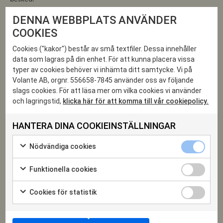
Detta är
prinsessan Christinas
tredje bok i samarbete med
DENNA WEBBPLATS ANVÄNDER
Carl Otto Werkelid
COOKIES
Cookies ("kakor") består av små textfiler. Dessa innehåller
Prinsessan Christina
Fru Magnuson är syster till kung Carl XVI
data som lagras på din enhet. För att kunna placera vissa
Gustaf. Efter studenten 1963 studerade hon vid Radcliffe College i
typer av cookies behöver vi inhämta ditt samtycke. Vi på
USA och senare också konsthistoria vid Stockholms universitet. I
Volante AB, orgnr. 556658-7845 använder oss av följande
många år var hon arbetande styrelseordförande för Svenska
slags cookies. För att läsa mer om vilka cookies vi använder
Röda Korset och har också haft uppdrag för Internationella Röda
och lagringstid,
klicka här för att komma till vår cookiepolicy.
Korset. Otaliga kungliga representationsuppdrag och
engagemang för svensk dans och andra kulturyttringar finns
HANTERA DINA COOKIEINSTÄLLNINGAR
bland hennes många insatser. Tillsammans med journalisten och
Nödvändiga
kulturskribenten Carl Otto Werkelid har hon skrivit
Nödvändiga cookies
cookies
Markera
böckerna
Dagar på Drottningholm
(2016) och
Hon kallades
kryssruta
för
Funktionella
Daisy
(2020).
Funktionella cookies
att
cookies
Markera
samtycka
kryssruta
för
till
Cookies
Samtalet hålls i Storkyrkans lokal Storkyrkosalen på
Cookies för statistik
att
användning
för
Markera
Trädgårdsgatan 9.
Karta hittar du
här
.
samtycka
av
statistik
för
till
Nödvändiga
kryssruta
Alltså ej i själva Storkyrkan!
att
användning
cookies