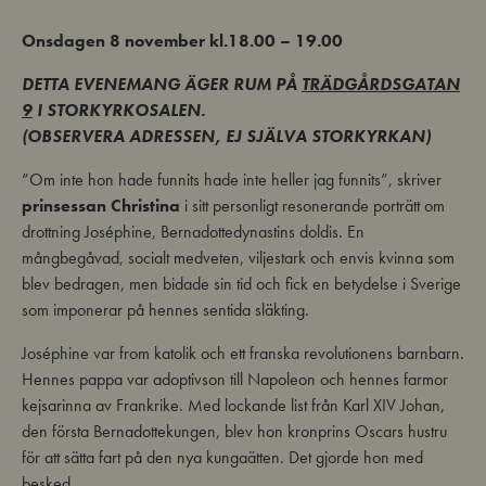
Onsdagen 8 november kl.18.00 – 19.00
DETTA EVENEMANG ÄGER RUM PÅ
TRÄDGÅRDSGATAN
9
I STORKYRKOSALEN.
(OBSERVERA ADRESSEN, EJ SJÄLVA STORKYRKAN)
”Om inte hon hade funnits hade inte heller jag funnits”, skriver
prinsessan Christina
i sitt personligt resonerande porträtt om
drottning Joséphine, Bernadottedynastins doldis. En
mångbegåvad, socialt medveten, viljestark och envis kvinna som
blev bedragen, men bidade sin tid och fick en betydelse i Sverige
som imponerar på hennes sentida släkting.
Joséphine var from katolik och ett franska revolutionens barnbarn.
Hennes pappa var adoptivson till Napoleon och hennes farmor
kejsarinna av Frankrike. Med lockande list från Karl XIV Johan,
den första Bernadottekungen, blev hon kronprins Oscars hustru
för att sätta fart på den nya kungaätten. Det gjorde hon med
besked.