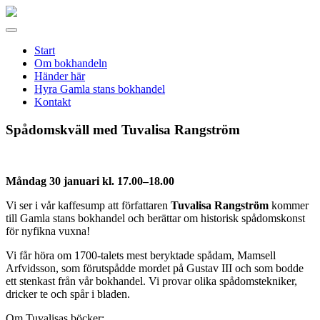
Gamla
stans
Meny
bokhandel
Start
Om bokhandeln
Händer här
Hyra Gamla stans bokhandel
Kontakt
Spådomskväll med Tuvalisa Rangström
Måndag 30 januari kl. 17.00–18.00
Vi ser i vår kaffesump att författaren
Tuvalisa Rangström
kommer
till Gamla stans bokhandel och berättar om historisk spådomskonst
för nyfikna vuxna!
Vi får höra om 1700-talets mest beryktade spådam, Mamsell
Arfvidsson, som förutspådde mordet på Gustav III och som bodde
ett stenkast från vår bokhandel. Vi provar olika spådomstekniker,
dricker te och spår i bladen.
Om Tuvalisas böcker: