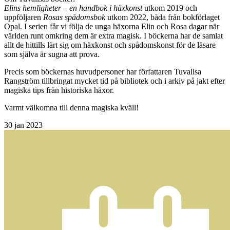
Elins hemligheter
– en handbok i häxkonst
utkom 2019 och
uppföljaren
Rosas spådomsbok
utkom 2022, båda från bokförlaget
Opal. I serien får vi följa de unga häxorna Elin och Rosa dagar när
världen runt omkring dem är extra magisk. I böckerna har de samlat
allt de hittills lärt sig om häxkonst och spådomskonst för de läsare
som själva är sugna att prova.
Precis som böckernas huvudpersoner har författaren Tuvalisa
Rangström tillbringat mycket tid på bibliotek och i arkiv på jakt efter
magiska tips från historiska häxor.
Varmt välkomna till denna magiska kväll!
30
jan 2023