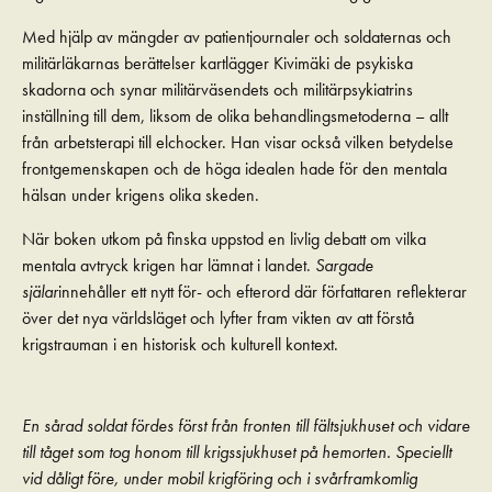
Med hjälp av mängder av patientjournaler och soldaternas och
militärläkarnas berättelser kartlägger Kivimäki de psykiska
skadorna och synar militärväsendets och militärpsykiatrins
inställning till dem, liksom de olika behandlingsmetoderna – allt
från arbetsterapi till elchocker. Han visar också vilken betydelse
frontgemenskapen och de höga idealen hade för den mentala
hälsan under krigens olika skeden.
När boken utkom på finska uppstod en livlig debatt om vilka
mentala avtryck krigen har lämnat i landet.
Sargade
själar
innehåller ett nytt för- och efterord där författaren reflekterar
över det nya världsläget och lyfter fram vikten av att förstå
krigstrauman i en historisk och kulturell kontext.
En sårad soldat fördes först från fronten till fältsjukhuset och vidare
till tåget som tog honom till krigssjukhuset på hemorten. Speciellt
vid dåligt före, under mobil krigföring och i svårframkomlig