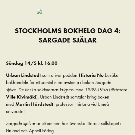
STOCKHOLMS BOKHELG DAG 4:
SARGADE SJÄLAR
Söndag 14/5 kl. 16.00
Urban Lindstedt
som driver podden
Historia Nu
besöker
bokhandeln för ett samtal med avstamp i boken
Sargade
själar.
De finska soldaternas krigstrauman 1939-1956
(författare
Ville Kivimäki
). Urban Lindstedt samtalar kring boken
med
Martin Hårdstedt
, professor i historia vid Umeå
universitet.
Sargade självar
är utkommen hos Svenska litteratursällskapet i
Finland och Appell Förlag.