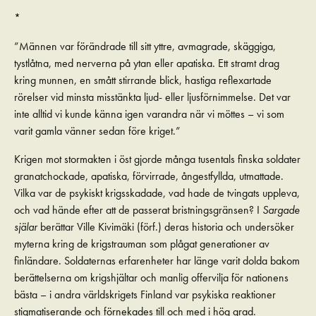
*
”Männen var förändrade till sitt yttre, avmagrade, skäggiga,
tystlåtna, med nerverna på ytan eller apatiska. Ett stramt drag
kring munnen, en smått stirrande blick, hastiga reflexartade
rörelser vid minsta misstänkta ljud- eller ljusförnimmelse. Det var
inte alltid vi kunde känna igen varandra när vi möttes – vi som
varit gamla vänner sedan före kriget.”
Krigen mot stormakten i öst gjorde många tusentals finska soldater
granatchockade, apatiska, förvirrade, ångestfyllda, utmattade.
Vilka var de psykiskt krigsskadade, vad hade de tvingats uppleva,
och vad hände efter att de passerat bristningsgränsen? I
Sargade
själar
berättar Ville Kivimäki (förf.) deras historia och undersöker
myterna kring de krigstrauman som plågat generationer av
finländare. Soldaternas erfarenheter har länge varit dolda bakom
berättelserna om krigshjältar och manlig offervilja för nationens
bästa – i andra världskrigets Finland var psykiska reaktioner
stigmatiserande och förnekades till och med i hög grad.