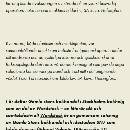
terräng kunde evakueringen av sårade bli en ytterst besvärlig
operation. Foto: Försvarsmaktens bildarkiv, SA-kuva, Helsingfors.
Kvinnorna, både i fantasin och i verkligheten, var
sammanhållande objekt som befäste frontgemenskapen. Framför
allt mödrarna och de systerliga lottorna och sjuksköterskorna
förkroppsligade den rena, vårdande kvinnlighet som gav de unga
soldaterna känslomässiga band och tröst mitt i det omgivande
våldet. Foto: Försvarsmaktens bildarkiv, SA-kuva, Helsingfors.
_____________________________________________________
I år deltar Gamla stans bokhandel i Stockholms bokhelg
som en del av Wordstock – en litterär idé och
samtalsfestival!
Wordstock
är en gemensam satsning
av Gamla Stans bokhandel och idéstudion SN7 som
båda drivs av förlaget Volante. Utöver cirka 50