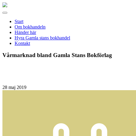
Gamla
stans
Meny
bokhandel
Start
Om bokhandeln
Händer här
Hyra Gamla stans bokhandel
Kontakt
Vårmarknad bland Gamla Stans Bokförlag
28
maj 2019