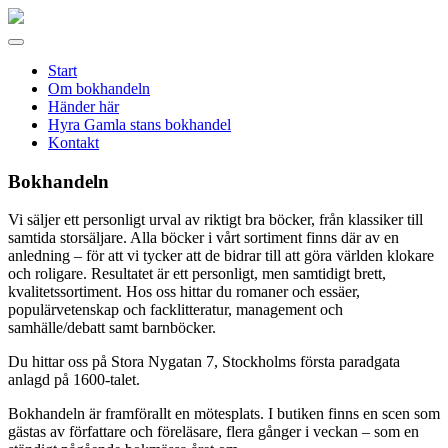
Gamla
stans
Meny
bokhandel
Start
Om bokhandeln
Händer här
Hyra Gamla stans bokhandel
Kontakt
Bokhandeln
Vi säljer ett personligt urval av riktigt bra böcker, från klassiker till
samtida storsäljare. Alla böcker i vårt sortiment finns där av en
anledning – för att vi tycker att de bidrar till att göra världen klokare
och roligare. Resultatet är ett personligt, men samtidigt brett,
kvalitetssortiment. Hos oss hittar du romaner och essäer,
populärvetenskap och facklitteratur, management och
samhälle/debatt samt barnböcker.
Du hittar oss på Stora Nygatan 7, Stockholms första paradgata
anlagd på 1600-talet.
Bokhandeln är framförallt en mötesplats. I butiken finns en scen som
gästas av författare och föreläsare, flera gånger i veckan – som en