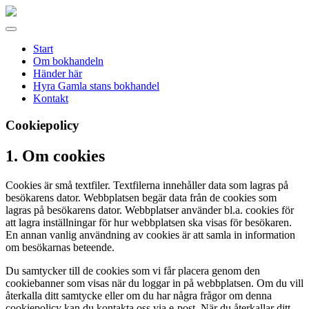
Gamla
stans
Meny
bokhandel
Start
Om bokhandeln
Händer här
Hyra Gamla stans bokhandel
Kontakt
Cookiepolicy
1. Om cookies
Cookies är små textfiler. Textfilerna innehåller data som lagras på
besökarens dator. Webbplatsen begär data från de cookies som
lagras på besökarens dator. Webbplatser använder bl.a. cookies för
att lagra inställningar för hur webbplatsen ska visas för besökaren.
En annan vanlig användning av cookies är att samla in information
om besökarnas beteende.
Du samtycker till de cookies som vi får placera genom den
cookiebanner som visas när du loggar in på webbplatsen. Om du vill
återkalla ditt samtycke eller om du har några frågor om denna
cookiepolicy kan du kontakta oss via e-post. När du återkallar ditt