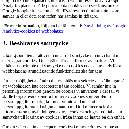
erbjuda liknande tjänster som du kan vara intresserad av. Google
Analytics placerar både permanenta cookies och sessionscookies.
Google kopplar inte samman din IP-adress med information som
samlas in eller data som redan har samlats in tidigare.
För mer information, följ den här länken till:
Användning av Google
Analytics-cookies på webbplatser
3. Besökares samtycke
Utgångspunkten är att vi inhämtar ditt samtycke innan vi hämtar
eller lagrar cookies. Detta gäller för alla former av cookies. Vi
inhämtar dock inte ditt samtycke när cookies endast används för att
webbplatsens grundläggande funktionalitet ska fungera.
Du har möjlighet att ändra din webbläsares sekretessinställningar så
att webbläsaren inte accepterar några cookies. Vi samlar inte in
personlig information genom de cookies vi använder. I det fall vi
skulle börja använda andra former av cookies som samlar in
personuppgifter om dig kommer vi inte att lämna ut
personuppgifterna till någon annan part. Du kommer också att
informeras om användningen av nya cookies och ges möjlighet att
samtycka till lagring av cookies i fråga innan de lagras på din enhet.
Om du väljer att inte acceptera cookies kommer du tyvärr inte att