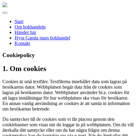
Gamla
stans
Meny
bokhandel
Start
Om bokhandeln
Händer här
Hyra Gamla stans bokhandel
Kontakt
Cookiepolicy
1. Om cookies
Cookies är små textfiler. Textfilerna innehåller data som lagras på
besökarens dator. Webbplatsen begär data från de cookies som
lagras på besökarens dator. Webbplatser använder bl.a. cookies för
att lagra inställningar för hur webbplatsen ska visas för besökaren.
En annan vanlig användning av cookies är att samla in information
om besökarnas beteende.
Du samtycker till de cookies som vi får placera genom den
cookiebanner som visas när du loggar in på webbplatsen. Om du vill
återkalla ditt samtycke eller om du har några frågor om denna
cookiepolicy kan du kontakta oss via e-post. När du återkallar ditt