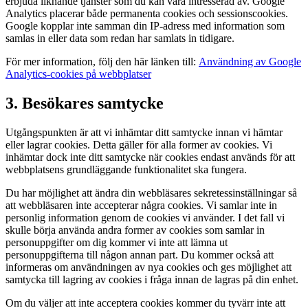
erbjuda liknande tjänster som du kan vara intresserad av. Google
Analytics placerar både permanenta cookies och sessionscookies.
Google kopplar inte samman din IP-adress med information som
samlas in eller data som redan har samlats in tidigare.
För mer information, följ den här länken till:
Användning av Google
Analytics-cookies på webbplatser
3. Besökares samtycke
Utgångspunkten är att vi inhämtar ditt samtycke innan vi hämtar
eller lagrar cookies. Detta gäller för alla former av cookies. Vi
inhämtar dock inte ditt samtycke när cookies endast används för att
webbplatsens grundläggande funktionalitet ska fungera.
Du har möjlighet att ändra din webbläsares sekretessinställningar så
att webbläsaren inte accepterar några cookies. Vi samlar inte in
personlig information genom de cookies vi använder. I det fall vi
skulle börja använda andra former av cookies som samlar in
personuppgifter om dig kommer vi inte att lämna ut
personuppgifterna till någon annan part. Du kommer också att
informeras om användningen av nya cookies och ges möjlighet att
samtycka till lagring av cookies i fråga innan de lagras på din enhet.
Om du väljer att inte acceptera cookies kommer du tyvärr inte att