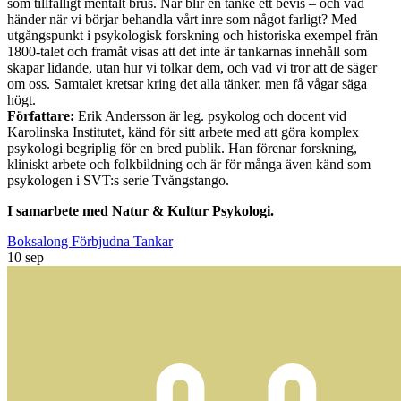
som tillfälligt mentalt brus. När blir en tanke ett bevis – och vad
händer när vi börjar behandla vårt inre som något farligt? Med
utgångspunkt i psykologisk forskning och historiska exempel från
1800-talet och framåt visas att det inte är tankarnas innehåll som
skapar lidande, utan hur vi tolkar dem, och vad vi tror att de säger
om oss. Samtalet kretsar kring det alla tänker, men få vågar säga
högt.
Författare:
Erik Andersson är leg. psykolog och docent vid
Karolinska Institutet, känd för sitt arbete med att göra komplex
psykologi begriplig för en bred publik. Han förenar forskning,
kliniskt arbete och folkbildning och är för många även känd som
psykologen i SVT:s serie Tvångstango.
I samarbete med Natur & Kultur Psykologi.
Boksalong Förbjudna Tankar
10
sep