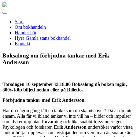
Gamla
stans
Meny
bokhandel
Start
Om bokhandeln
Händer här
Hyra Gamla stans bokhandel
Kontakt
Boksalong om förbjudna tankar med Erik
Andersson
Torsdagen 10 september kl.18.00 Boksalong då boken ingår,
300:- köp biljett nedan eller på Billetto.
Förbjudna tankar med Erik Andersson.
Har du någon gång fått en tanke som du skämts över? Då är du inte
ensam. Alla får vi ibland tankar vi inte vill ha – bilder och impulser
som dyker upp utan förvarning och lika snabbt försvinner igen.
Psykologen och forskaren
Erik Andersson
undersöker varför vissa
tankar börjar upplevas som avslöjanden om vem man är, snarare än