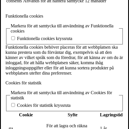
överleva historiens gång. Tvärtom var krig, bildstormare,
consents
Används för att hantera samtycke
12 månader
naturkatastrofer eller ren glömska ständiga hot om förstörelse. Ett
verks överlevnad hängde ofta på en skör tråd: en enda handskrift, en
återupptäckt i tid eller helt enkelt ödets förunderliga ingripande.
Funktionella cookies
Här får vi följa deras osannolika överlevnadshistoria, från biblioteket
Markera för att samtycka till användning av Funktionella
i Alexandria via renässansens jakt på förlorade texter till
cookies
rekonstruktioner med hjälp av artificiell intelligens.
Funktionella cookies kryssruta
Alexander Andrée,
klassisk filolog med bakgrund i Stockholm,
Funktionella cookies behöver placeras för att webbplatsen ska
Rom, Lund, Oxford och Toronto, är verksam i universitets- och
kunna prestera som du förväntar dig, exempelvis så att den
museivärlden. Han har publicerat vitt och brett om latinska texter
känner av vilket språk som du föredrar, för att känna av om du är
och medeltida handskrifter. Detta är hans första bok för en bred
inloggad, för att hålla webbplatsen säker, komma ihåg
publik.
inloggningsuppgifter eller för att kunna sortera produkter på
webbplatsen utefter dina preferenser.
I samarbete med Natur & Kultur.
Cookies för statistik
Markera för att samtycka till användning av Cookies för
29
maj
statistik
Cookies för statistik kryssruta
Cookie
Syfte
Lagringstid
För att lagra och räkna
_ga
1 år