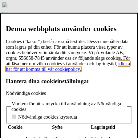
Gamla
stans
Meny
bokhandel
Start
Denna webbplats använder cookies
Om bokhandeln
Händer här
Hyra Gamla stans bokhandel
Cookies ("kakor") består av små textfiler. Dessa innehåller data
Kontakt
som lagras på din enhet. För att kunna placera vissa typer av
cookies behöver vi inhämta ditt samtycke. Vi på Volante AB,
Boksläpp & Boksamtal om Döda diktares öden med
orgnr. 556658-7845 använder oss av följande slags cookies. För
Alexander Andrée.
att läsa mer om vilka cookies vi använder och lagringstid,
klicka
här för att komma till vår cookiepolicy.
Hantera dina cookieinställningar
Fredagen 29 maj kl.17.00 -19.00
Nödvändiga cookies
Boksläpp & Boksamtal om
Döda diktares öden
med
Alexander
Andrée.
Markera för att samtycka till användning av Nödvändiga
cookies
Utan Homeros, Sapfo och Vergilius hade vår litteraturskatt – och
därmed våra referensramar – sett helt annorlunda ut. I praktiskt taget
Nödvändiga cookies kryssruta
allt som skrivs fortfarande i vår tid finns en återklang av klassikerna.
Cookie
Syfte
Lagringstid
Men det var ingen självklarhet att de antika författarna skulle