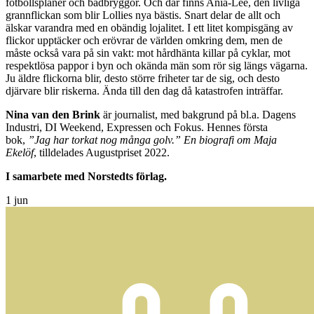
fotbollsplaner och badbryggor. Och där finns Ania-Lee, den livliga
grannflickan som blir Lollies nya bästis. Snart delar de allt och
älskar varandra med en obändig lojalitet. I ett litet kompisgäng av
flickor upptäcker och erövrar de världen omkring dem, men de
måste också vara på sin vakt: mot hårdhänta killar på cyklar, mot
respektlösa pappor i byn och okända män som rör sig längs vägarna.
Ju äldre flickorna blir, desto större friheter tar de sig, och desto
djärvare blir riskerna. Ända till den dag då katastrofen inträffar.
Nina van den Brink
är journalist, med bakgrund på bl.a. Dagens
Industri, DI Weekend, Expressen och Fokus. Hennes första
bok,
”Jag har torkat nog många golv.” En biografi om Maja
Ekelöf
, tilldelades Augustpriset 2022.
I samarbete med Norstedts förlag.
1
jun