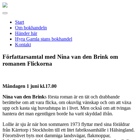
Gamla
stans
Meny
bokhandel
Start
Om bokhandeln
Händer här
Hyra Gamla stans bokhandel
Kontakt
Författarsamtal med Nina van den Brink om
romanen Flickorna
Måndagen 1 juni kl.17.00
Nina van den Brink
s första roman är en tät och drabbande
berättelse om att vara flicka, om okuvlig vänskap och om att växa
upp och kasta sig huvudstupa in i livet. Men också om att tvingas
hantera det man egentligen borde ha varit skyddad ifrån.
Lollie är sju år när hon sommaren 1973 flyttar med sina föräldrar
från Kärrtorp i Stockholm till ett litet fabrikssamhälle i Hälsingland.
Förortslivet byts mot dammiga landsvägar, flakmoppar,