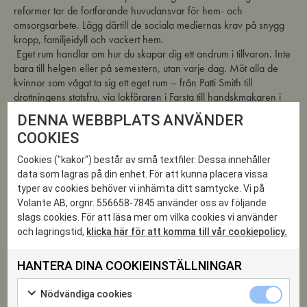
reformer tar de fortfarande huvudansvar för hem- och
omsorgsarbete. Lägg därtill de sociala mediernas krav på snygg
kropp, familjeidyll och vackert hem.
Eget rum handlar om hur du skapar dig ett andrum i tillvaron. Inte
bara till helgen eller på semestern, utan varje dag. Möt alla de
kvinnor som vågat ta sig ett eget rum – från Patti Smith till
drottningens statsfru, via lokföraren i Farsta till handskmakaren i
Paris. Det behöver inte vara ett fysiskt rum, utan en paus, ett
DENNA WEBBPLATS ANVÄNDER
taktbyte och vilorum. En rad framstående forskare och lekmän
COOKIES
berättar här vad du har att tjäna på ett eget rum: Glöm
antidepressiva läkemedel, terapi och mindfullness. I det egna
Cookies ("kakor") består av små textfiler. Dessa innehåller
rummet börjar du andas lugnare, sänka axlarna, få ny energi och
data som lagras på din enhet. För att kunna placera vissa
njuta av livet igen,
typer av cookies behöver vi inhämta ditt samtycke. Vi på
Alexandra von Schwerin
är journalist och KBT-terapeut. Hon
Volante AB, orgnr. 556658-7845 använder oss av följande
är drivande inom kvinnohistorisk folkbildning och samhällsdebatt.
slags cookies. För att läsa mer om vilka cookies vi använder
I samarbete med Langenskiölds förlag.
och lagringstid,
klicka här för att komma till vår cookiepolicy.
HANTERA DINA COOKIEINSTÄLLNINGAR
11
Nödvändiga
Nödvändiga cookies
cookies
Markera