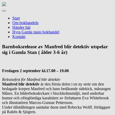
Gamla
stans
Meny
bokhandel
Start
Om bokhandeln
Händer här
Hyra Gamla stans bokhandel
Kontakt
Barnboksrelease av Manfred blir detektiv utspelar
sig i Gamla Stan ( ålder 3-6 år)
Fredagen 2 september kl.17.00 – 19.00
Releasefest för Manfred blir detektiv
Manfred blir detektiv
är den första delen i en ny serie om den
bedagade korpen Manfred och hans bedårande sidekick, måsungen
Måses. En bilderboksdeckare i Stockholmsmiljö, med underbar
humor och oförglömliga karaktärer av författaren Eva Whitebrook
och illustratören Marcus-Gunnar Pettersson.
Under tillställningen samtalar duon med Rebecka Wolff, förläggare
på Rabén & Sjögren.