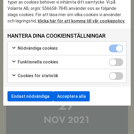
bor på Södermalm i
typer av cookies behöver vi inhämta ditt samtycke. Vi på
Stockholm och illustrerar både sina egna och andras böcker.
Volante AB, orgnr. 556658-7845 använder oss av följande
Med en bakgrund inom dataspels- och rollspelsvärlden har han
slags cookies. För att läsa mer om vilka cookies vi använder
och lagringstid,
klicka här för att komma till vår cookiepolicy.
en stor fascination för myter, vidunder och det övernaturliga, men
även för dinosaurier och andra urtidsdjur. Han debuterade 2005
HANTERA DINA COOKIEINSTÄLLNINGAR
med boken Taggtråds-Tim och har sedan dess illustrerat över
hundra böcker.
Nödvändiga
Nödvändiga cookies
cookies
Markera
kryssruta
för
Funktionella
Funktionella cookies
att
cookies
Markera
samtycka
kryssruta
Föranmälan för eventet är stängd.
för
till
Cookies
Cookies för statistik
att
användning
för
Markera
samtycka
av
statistik
för
till
Nödvändiga
kryssruta
att
användning
cookies
samtycka
av
Endast nödvändiga
Acceptera alla
27
till
Funktionella
användning
cookies
av
Cookies
NOV 2021
för
statistik