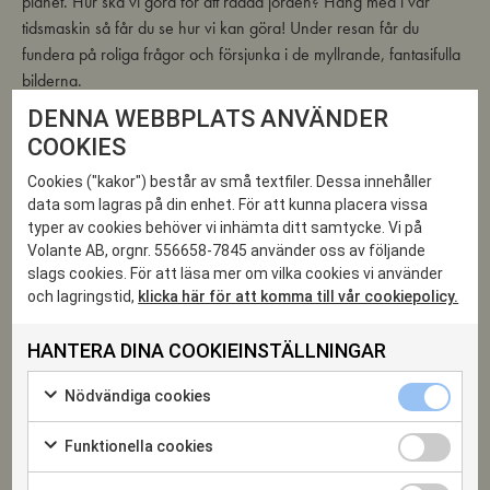
planet. Hur ska vi göra för att rädda jorden? Häng med i vår
tidsmaskin så får du se hur vi kan göra! Under resan får du
fundera på roliga frågor och försjunka i de myllrande, fantasifulla
bilderna.
DENNA WEBBPLATS ANVÄNDER
Pyssel och högläsning
COOKIES
Välkommen liten och stor.
Cookies ("kakor") består av små textfiler. Dessa innehåller
data som lagras på din enhet. För att kunna placera vissa
typer av cookies behöver vi inhämta ditt samtycke. Vi på
Volante AB, orgnr. 556658-7845 använder oss av följande
slags cookies. För att läsa mer om vilka cookies vi använder
och lagringstid,
klicka här för att komma till vår cookiepolicy.
9
HANTERA DINA COOKIEINSTÄLLNINGAR
OKT 2021
Nödvändiga
Nödvändiga cookies
cookies
Markera
kryssruta
för
Funktionella
Funktionella cookies
att
cookies
Markera
samtycka
kryssruta
för
till