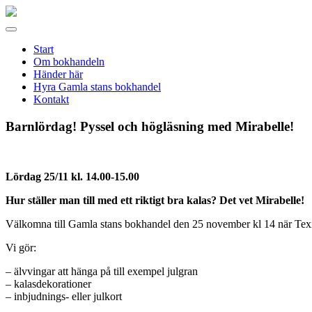
Gamla
stans
Meny
bokhandel
Start
Om bokhandeln
Händer här
Hyra Gamla stans bokhandel
Kontakt
Barnlördag! Pyssel och högläsning med Mirabelle!
Lördag 25/11 kl. 14.00-15.00
Hur ställer man till med ett riktigt bra kalas? Det vet Mirabelle!
Välkomna till Gamla stans bokhandel den 25 november kl 14 när Texi
Vi gör:
– älvvingar att hänga på till exempel julgran
– kalasdekorationer
– inbjudnings- eller julkort