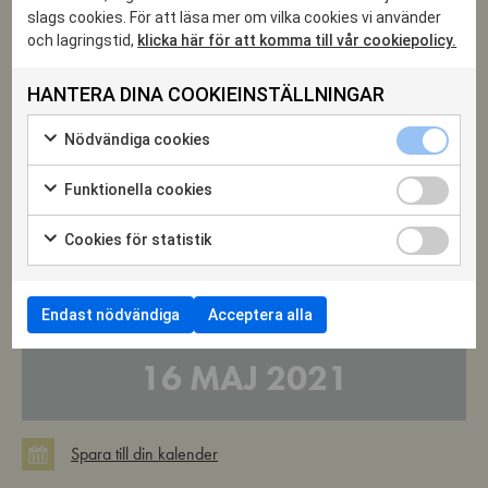
hjälp och stöd efter cancer,
swisha valfritt belopp till 900
slags cookies. För att läsa mer om vilka cookies vi använder
och lagringstid,
klicka här för att komma till vår cookiepolicy.
2064.
Läs intervju med Kristina :
HANTERA DINA COOKIEINSTÄLLNINGAR
Nödvändiga
Nödvändiga cookies
cookies
Markera
kryssruta
för
Funktionella
Föranmälan för eventet är stängd.
Funktionella cookies
att
cookies
Markera
samtycka
kryssruta
för
till
Cookies
Cookies för statistik
att
användning
för
Markera
samtycka
av
statistik
10 MAJ 2021
för
till
Nödvändiga
kryssruta
att
användning
cookies
samtycka
av
Endast nödvändiga
Acceptera alla
—
till
Funktionella
användning
cookies
av
16 MAJ 2021
Cookies
för
statistik