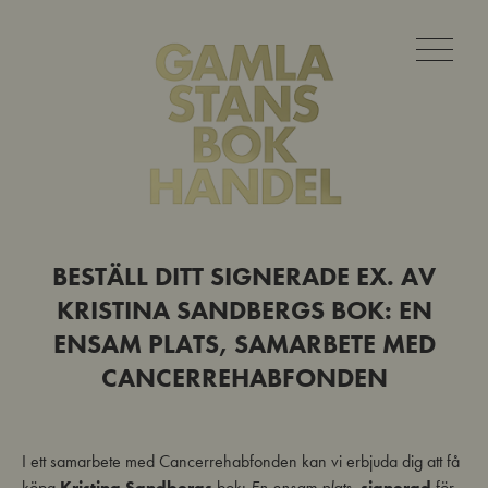
BESTÄLL DITT SIGNERADE EX. AV
KRISTINA SANDBERGS BOK: EN
ENSAM PLATS, SAMARBETE MED
CANCERREHABFONDEN
I ett samarbete med Cancerrehabfonden kan vi erbjuda dig att få
köpa
Kristina Sandbergs
bok:
En ensam plats
signerad
för