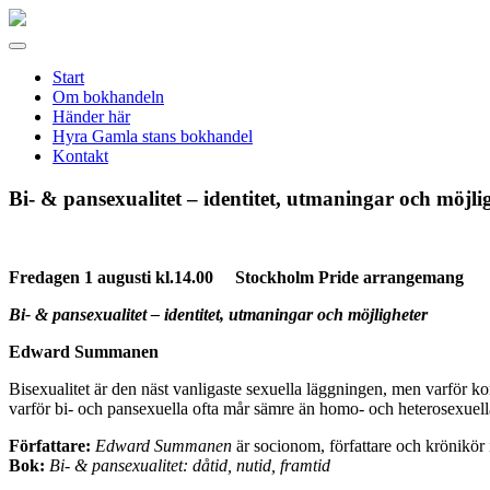
Gamla
stans
Meny
bokhandel
Start
Om bokhandeln
Händer här
Hyra Gamla stans bokhandel
Kontakt
Bi- & pansexualitet – identitet, utmaningar och mö
Fredagen 1 augusti kl.14.00 Stockholm Pride arrangemang
Bi- & pansexualitet – identitet, utmaningar och möjligheter
Edward Summanen
Bisexualitet är den näst vanligaste sexuella läggningen, men varför
varför bi- och pansexuella ofta mår sämre än homo- och heterosexuella.
Författare:
Edward Summanen
är socionom, författare och krönikör 
Bok:
Bi- & pansexualitet: dåtid, nutid, framtid