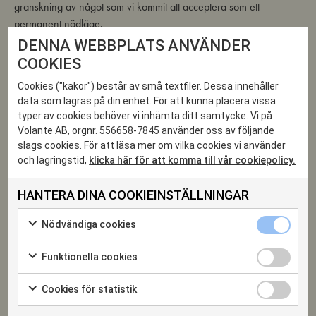
granskning av något som vi kommit att acceptera som ett
permanent nödläge.
Detta rör alla, inte bara kvinnor i fertil ålder. För vad säger det om
DENNA WEBBPLATS ANVÄNDER
vårt samhälle att vi värderar livets viktigaste stund så lågt?
COOKIES
Fredag 20 september klockan 17-19
. Välkomna!
Cookies ("kakor") består av små textfiler. Dessa innehåller
data som lagras på din enhet. För att kunna placera vissa
typer av cookies behöver vi inhämta ditt samtycke. Vi på
Volante AB, orgnr. 556658-7845 använder oss av följande
20
slags cookies. För att läsa mer om vilka cookies vi använder
och lagringstid,
klicka här för att komma till vår cookiepolicy.
SEP 2019
HANTERA DINA COOKIEINSTÄLLNINGAR
Nödvändiga
Nödvändiga cookies
cookies
Markera
kryssruta
för
Funktionella
Funktionella cookies
att
cookies
Markera
samtycka
kryssruta
för
till
Cookies
Cookies för statistik
att
användning
för
DELA EVENTET
Markera
samtycka
av
statistik
för
till
Nödvändiga