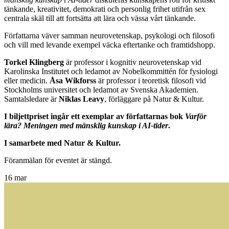
tänkande, kreativitet, demokrati och personlig frihet utifrån sex
centrala skäl till att fortsätta att lära och vässa vårt tänkande.
Författarna väver samman neurovetenskap, psykologi och filosofi
och vill med levande exempel väcka eftertanke och framtidshopp.
Torkel Klingberg
är professor i kognitiv neurovetenskap vid
Karolinska Institutet och ledamot av Nobelkommittén för fysiologi
eller medicin.
Åsa Wikforss
är professor i teoretisk filosofi vid
Stockholms universitet och ledamot av Svenska Akademien.
Samtalsledare är
Niklas Leavy
, förläggare på Natur & Kultur.
I biljettpriset ingår ett exemplar av författarnas bok
Varför
lära? Meningen med mänsklig kunskap i AI-tider
.
I samarbete med Natur & Kultur.
Föranmälan för eventet är stängd.
16
mar