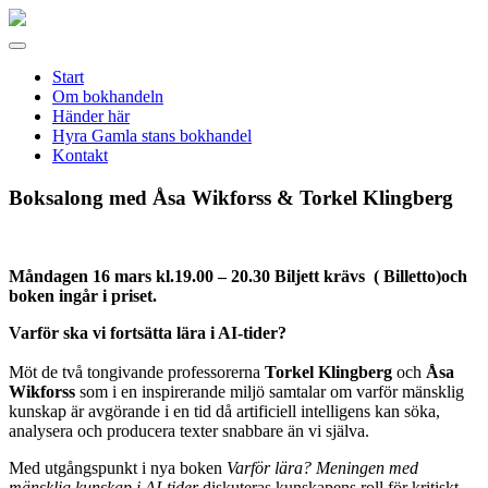
Gamla
stans
Meny
bokhandel
Start
Om bokhandeln
Händer här
Hyra Gamla stans bokhandel
Kontakt
Boksalong med Åsa Wikforss & Torkel Klingberg
Måndagen 16 mars kl.19.00 – 20.30 Biljett krävs ( Billetto)och
boken ingår i priset.
Varför ska vi fortsätta lära i AI-tider?
Möt de två tongivande professorerna
Torkel Klingberg
och
Åsa
Wikforss
som i en inspirerande miljö samtalar om varför mänsklig
kunskap är avgörande i en tid då artificiell intelligens kan söka,
analysera och producera texter snabbare än vi själva.
Med utgångspunkt i nya boken
Varför lära? Meningen med
mänsklig kunskap i AI-tider
diskuteras kunskapens roll för kritiskt