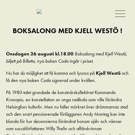
BOKSALONG MED KJELL WESTÖ !
Onsdagen 26 augusti kl.18.00
Boksalong med Kjell Westö,
biljett på Billetto, nya boken Coda ingår i priset.
Nu har du möjlighet att få komma och lyssna på
Kjell Westö
och
få den nya boken
Coda
signerad under kvällen.
På 1980-talet grundade de konstnärskollektivet Kommando
Kronopio, en konstellation av unga radikala som ville förändra
Helsingfors kulturliv. Men nu faller mörkret över drömmarnas stad
och den snart pensionerade förläggaren Andy Montag kan inte
blunda för hur decennierna förändrat honom själv och vänner
som succéförfattaren Willy Thelin och affärskvinnan