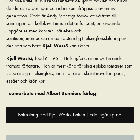
Corinne Kattelus. Nu representerar de själva makten och nu är
det deras värderingar och ideal som ifrågasätts av en ny
generation. Coda är Andy Montags försök att nå fram till
sanningen om kollektivet innan det är för sent; en svidande
uppgörelse med konsten, kärleken och
samtiden, men också en oemotståndlig Helsingforsskildring av
den sort som bara
Kjell Westö
kan skriva.
Kjell Westö,
född år 1961 i Helsingfors, är en av Finlands
främsta författare. Han är mest känd för sina episka romaner som
utspelar sig i Helsingfors, men har även skrivit noveller, poesi,
essäer och krönikor.
I samarbete med Albert Bonniers förlag.
Boksalong med Kjell Westö, boken Coda ingår i priset