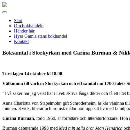
Gamla
stans
Meny
bokhandel
Start
Om bokhandeln
Händer här
Hyra Gamla stans bokhandel
Kontakt
Boksamtal i Storkyrkan med Carina Burman & Nikla
Torsdagen 14 oktober kl.18.00
Välkomna till vackra Storkyrkan och ett samtal om 1700-talets 
”Två saker har jag velat här i livet: skriva långa dikter och få ett litet 
Anna Charlotta von Stapelmohr, gift Schröderheim, är kär väninna till
minnen. Kvick, litterär och ironisk målar hon upp sitt liv med familj o
Carina Burman
, född 1960, är författare och litteraturforskare. Hon ä
Burman debuterade 1993 med
Med min salig bror Jean Hendrich
och 