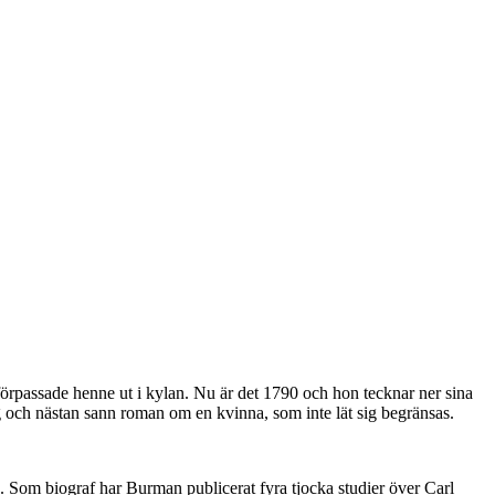
förpassade henne ut i kylan. Nu är det 1790 och hon tecknar ner sina
g och nästan sann roman om en kvinna, som inte lät sig begränsas.
 Som biograf har Burman publicerat fyra tjocka studier över Carl