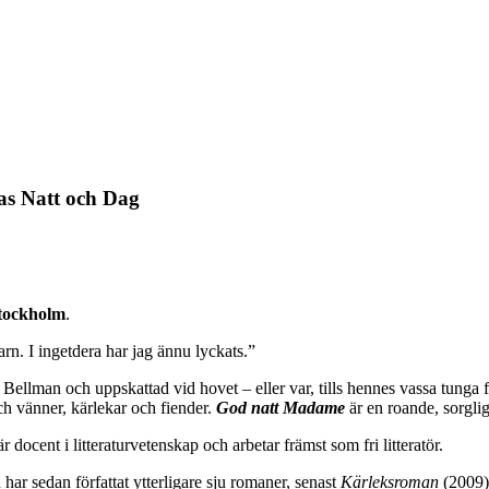
s Natt och Dag
Stockholm
.
barn. I ingetdera har jag ännu lyckats.”
 Bellman och uppskattad vid hovet – eller var, tills hennes vassa tunga 
ch vänner, kärlekar och fiender.
God natt Madame
är en roande, sorgli
r docent i litteraturvetenskap och arbetar främst som fri litteratör.
har sedan författat ytterligare sju romaner, senast
Kärleksroman
(2009).