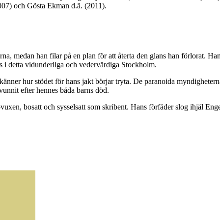
007) och Gösta Ekman d.ä. (2011).
rna, medan han filar på en plan för att återta den glans han förlorat. H
ts i detta vidunderliga och vedervärdiga Stockholm.
nner hur stödet för hans jakt börjar tryta. De paranoida myndigheterna
vunnit efter hennes båda barns död.
xen, bosatt och sysselsatt som skribent. Hans förfäder slog ihjäl Engel