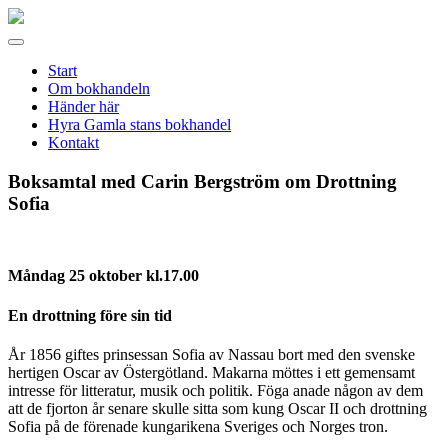
Gamla
stans
Meny
bokhandel
Start
Om bokhandeln
Händer här
Hyra Gamla stans bokhandel
Kontakt
Boksamtal med Carin Bergström om Drottning
Sofia
Måndag 25 oktober kl.17.00
En drottning före sin tid
År 1856 giftes prinsessan Sofia av Nassau bort med den svenske
hertigen Oscar av Östergötland. Makarna möttes i ett gemensamt
intresse för litteratur, musik och politik. Föga anade någon av dem
att de fjorton år senare skulle sitta som kung Oscar II och drottning
Sofia på de förenade kungarikena Sveriges och Norges tron.