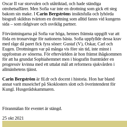
Oscar II var storvulen och utåtriktad, och hade ständiga
otrohetsaffärer. Men Sofia var inte en drottning som gick ett steg
bakom sin make. I
Carin Bergström
s insiktsfulla och lyhörda
biografi skildras tvärtom en drottning som alltid fanns vid kungens
sida – som råd­givare och osviklig partner.
Förväntningarna på Sofia var höga, hennes främsta uppgift var att
föda en tron­arvinge för nationens bästa. Sofia uppfyllde dessa krav
med råge då paret fick fyra söner: Gustaf (V), Oskar, Carl och
Eugen. Drottningen var på många vis före sin tid, inte minst i
uppfostran av sönerna. För eftervärlden är hon främst ihågkommen
för att ha grundat Sophiahemmet men i biografin framträder en
progressiv kvinna med ett uttalat mål att reformera sjukvården i
allmänhetens tjänst.
Carin Bergström
är fil.dr och docent i historia. Hon har bland
annat varit musei­chef på Skoklosters slott och överintendent för
Kungl. Husgerådskammaren.
Föranmälan för eventet är stängd.
25
okt 2021