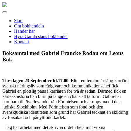
Gamla
stans
Meny
bokhandel
Start
Om bokhandeln
Händer här
Hyra Gamla stans bokhandel
Kontakt
Boksamtal med Gabriel Francke Rodau om Leons
Bok
Torsdagen 23 September kl.17.00
Efter en femton år lång karriär i
svenskt näringsliv som rådgivare och kommunikationschef fick
Gabriel
en plötslig paus i karriären för två år sedan. Därmed fick en
kärlekshistoria han burit på länge en chans att ta form.
Gabriel
är
barnbarn till överlevande från Förintelsen och är uppvuxen i det
judiska Stockholm. Med Förintelsen som fond och den
svenskjudiska identiteten som grund har
Gabriel
tecknat en skildring
av försakad och pånyttfödd kärlek.
– Jag har arbetat med det skrivna ordet i hela mitt vuxna