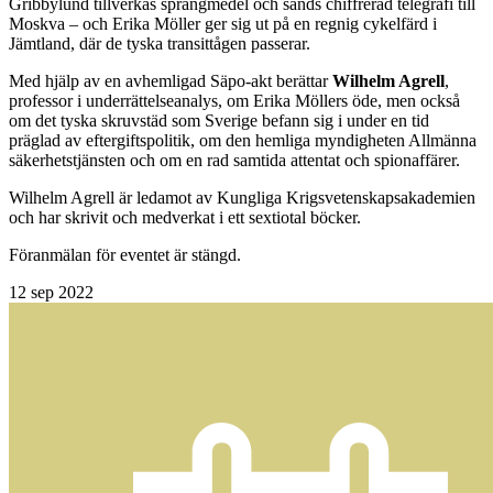
Gribbylund tillverkas sprängmedel och sänds chiffrerad telegrafi till
Moskva – och Erika Möller ger sig ut på en regnig cykelfärd i
Jämtland, där de tyska transittågen passerar.
Med hjälp av en avhemligad Säpo-akt berättar
Wilhelm Agrell
,
professor i underrättelseanalys, om Erika Möllers öde, men också
om det tyska skruvstäd som Sverige befann sig i under en tid
präglad av eftergiftspolitik, om den hemliga myndigheten Allmänna
säkerhetstjänsten och om en rad samtida attentat och spionaffärer.
Wilhelm Agrell är ledamot av Kungliga Krigsvetenskapsakademien
och har skrivit och medverkat i ett sextiotal böcker.
Föranmälan för eventet är stängd.
12
sep 2022