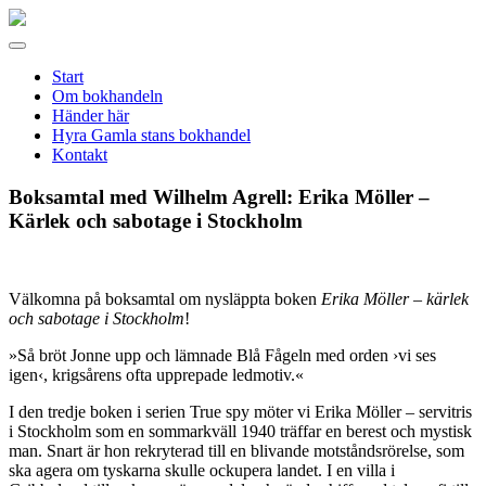
Gamla
stans
Meny
bokhandel
Start
Om bokhandeln
Händer här
Hyra Gamla stans bokhandel
Kontakt
Boksamtal med Wilhelm Agrell: Erika Möller –
Kärlek och sabotage i Stockholm
Välkomna på boksamtal om nysläppta boken
Erika Möller – kärlek
och sabotage i Stockholm
!
»Så bröt Jonne upp och lämnade Blå Fågeln med orden ›vi ses
igen‹, krigsårens ofta upprepade ledmotiv.«
I den tredje boken i serien True spy möter vi Erika Möller – servitris
i Stockholm som en sommarkväll 1940 träffar en berest och mystisk
man. Snart är hon rekryterad till en blivande motståndsrörelse, som
ska agera om tyskarna skulle ockupera landet. I en villa i