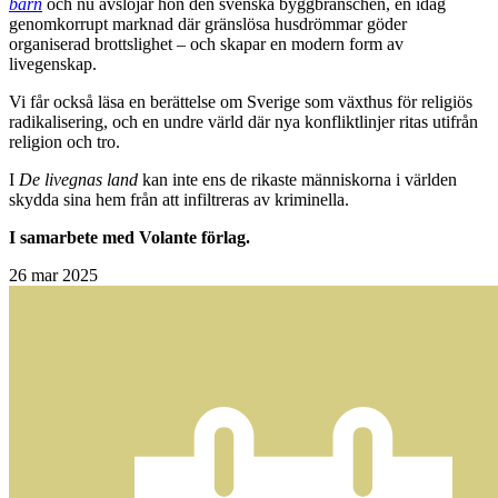
barn
och nu avslöjar hon den svenska byggbranschen, en idag
genomkorrupt marknad där gränslösa husdrömmar göder
organiserad brottslighet – och skapar en modern form av
livegenskap.
Vi får också läsa en berättelse om Sverige som växthus för religiös
radikalisering, och en undre värld där nya konfliktlinjer ritas utifrån
religion och tro.
I
De livegnas land
kan inte ens de rikaste människorna i världen
skydda sina hem från att infiltreras av kriminella.
I samarbete med Volante förlag.
26
mar 2025