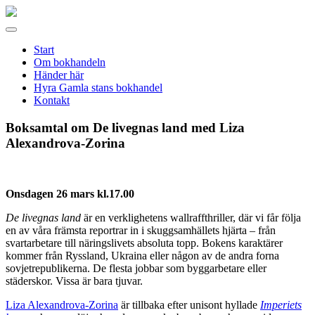
Gamla
stans
Meny
bokhandel
Start
Om bokhandeln
Händer här
Hyra Gamla stans bokhandel
Kontakt
Boksamtal om De livegnas land med Liza
Alexandrova-Zorina
Onsdagen 26 mars kl.17.00
De livegnas land
är en verklighetens wallraffthriller, där vi får följa
en av våra främsta reportrar in i skuggsamhällets hjärta – från
svartarbetare till näringslivets absoluta topp. Bokens karaktärer
kommer från Ryssland, Ukraina eller någon av de andra forna
sovjetrepublikerna. De flesta jobbar som byggarbetare eller
städerskor. Vissa är bara tjuvar.
Liza Alexandrova-Zorina
är tillbaka efter unisont hyllade
Imperiets