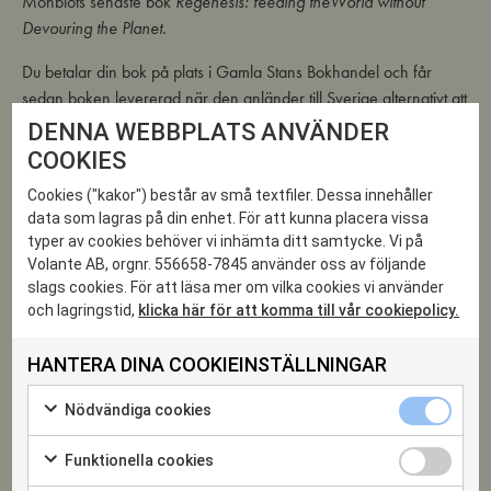
Monbiots senaste bok
Regenesis: feeding theWorld without
Devouring the Planet.
Du betalar din bok på plats i Gamla Stans Bokhandel och får
sedan boken levererad när den anländer till Sverige alternativt att
du hämtar boken i bokhandeln (olika priser).
DENNA WEBBPLATS ANVÄNDER
COOKIES
George Monbiots äldre bok (2018)
Ur ruinerna: en ny politik för
en värld i kris
kommer finnas för signering också.
Cookies ("kakor") består av små textfiler. Dessa innehåller
data som lagras på din enhet. För att kunna placera vissa
typer av cookies behöver vi inhämta ditt samtycke. Vi på
Volante AB, orgnr. 556658-7845 använder oss av följande
slags cookies. För att läsa mer om vilka cookies vi använder
och lagringstid,
klicka här för att komma till vår cookiepolicy.
24
HANTERA DINA COOKIEINSTÄLLNINGAR
NOV 2022
Nödvändiga
Nödvändiga cookies
cookies
Markera
kryssruta
för
Funktionella
Funktionella cookies
att
cookies
Markera
samtycka
kryssruta