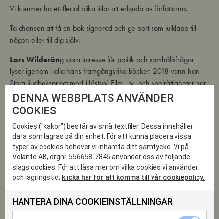
Vi kommer ha ett flertal olika titlar att erbjuda av författarna.
Ta chansen att få en bok signerad och ge bort som julklapp till
någon eller till dig själv.
Lars Wilderän
g stora intresse för politik och samhällsfrågor
lyser igenom i alla hans framgångsrika böcker. 2018 vann han
Stora ljudbokspriset med
Höstsol
. Film-, tv- och spelrättigheter har
sålts till tolv av hans titlar och han har sålt i över 900 000
DENNA WEBBPLATS ANVÄNDER
exemplar.
Krigarhjärta
är hans trettonde roman och den fjärde i
COOKIES
en ny thrillerserie. Lars har tidigare varit IT-konsult och reservist
Cookies ("kakor") består av små textfiler. Dessa innehåller
som stabschef på ett pansarskyttekompani.
data som lagras på din enhet. För att kunna placera vissa
typer av cookies behöver vi inhämta ditt samtycke. Vi på
Lena Wilderäng
är professionell äventyrare och brandman.
Volante AB, orgnr. 556658-7845 använder oss av följande
Hon är född 1983 i Moskva men flyttade till Sverige 1996. Hon
slags cookies. För att läsa mer om vilka cookies vi använder
har fått medalj i Ukraina och blivit utsedd till en av Årets kvinnor
och lagringstid,
klicka här för att komma till vår cookiepolicy.
2023 av Expressen för sina hjälpinsatser.
HANTERA DINA COOKIEINSTÄLLNINGAR