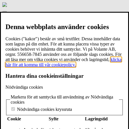
Gamla
stans
Meny
bokhandel
Start
Denna webbplats använder cookies
Om bokhandeln
Händer här
Hyra Gamla stans bokhandel
Cookies ("kakor") består av små textfiler. Dessa innehåller data
Kontakt
som lagras på din enhet. För att kunna placera vissa typer av
cookies behöver vi inhämta ditt samtycke. Vi på Volante AB,
Boksignering med Lotta Fristorp
orgnr. 556658-7845 använder oss av följande slags cookies. För
att läsa mer om vilka cookies vi använder och lagringstid,
klicka
här för att komma till vår cookiepolicy.
Onsdagen 8 december kl.18.00
Hantera dina cookieinställningar
Välkommen till bokhandeln och träffa
Lotta Fristorp
och få hennes
Nödvändiga cookies
bok
Benny drevet, döden
signerad.
Markera för att samtycka till användning av Nödvändiga
”Det är en sen lördagseftermiddag i mars. Under en promenad får
cookies
jag ett telefonsamtal; Har du hört om Benny? Att han är död?
Nödvändiga cookies kryssruta
Hur är det möjligt? Så sent som igår pratade jag med honom. Men
det är sant. Benny Fredriksson har tagit sitt liv i ett hotellrum i
Cookie
Syfte
Lagringstid
Australien.