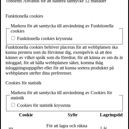
consents
Används för att hantera samtycke
12 månader
Det har bara gått drygt tre månader sedan ­Aftonbladet på kvällen
den 4 december mejlar ett antal påståenden från fyrtio anonyma
uppgiftslämnare. Före klockan 14.00 nästa dag vill Aftonbladet ha
Funktionella cookies
svar annars publicerar de. Klockan 15.00 den 5 december publicerar
­Aftonbladet.
Markera för att samtycka till användning av Funktionella
cookies
Det skulle komma att bli Benny Fredrikssons död.”
Funktionella cookies kryssruta
Lotta Fristorp var presschef och medierådgivare på Kulturhuset
Funktionella cookies behöver placeras för att webbplatsen ska
Stadsteatern 2004 – 2018 och en av Benny Fredrikssons närmaste
kunna prestera som du förväntar dig, exempelvis så att den
medarbetare. Som chef var Benny kontroversiell och hans ledarstil
känner av vilket språk som du föredrar, för att känna av om du är
var ständigt ifrågasatt – helt normalt för någon i en position där
inloggad, för att hålla webbplatsen säker, komma ihåg
snabba beslut måste fattas som påverkar många medarbetare och
inloggningsuppgifter eller för att kunna sortera produkter på
verksamheter. Men när Aftonbladet publicerade ett antal anonyma
webbplatsen utefter dina preferenser.
vittnesmål, bland annat att han skulle ha tvingat en skådespelare till
abort, blev pressen för hård.
Cookies för statistik
Lotta Fristorp
berättar i
”Benny drevet, döden”
om ett av de mest
Markera för att samtycka till användning av Cookies för
uppmärksammade fallen under #metoo i Sverige. Från sin position
statistik
på insidan, mitt i stormens öga, bevittnade hon hur ett mediedrev
Cookies för statistik kryssruta
skoningslöst bröt ner en vän och ­kollega, som snabbt tappade
fotfästet och hoppet om upprättelse.
Cookie
Syfte
Lagringstid
8
dec 2021
För att lagra och räkna
_ga
1 år