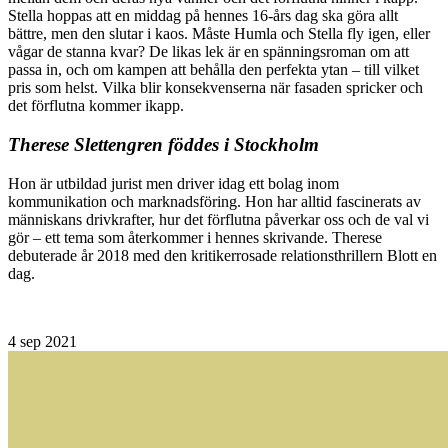
Stella hoppas att en middag på hennes 16-års dag ska göra allt
bättre, men den slutar i kaos. Måste Humla och Stella fly igen, eller
vågar de stanna kvar? De likas lek är en spänningsroman om att
passa in, och om kampen att behålla den perfekta ytan – till vilket
pris som helst. Vilka blir konsekvenserna när fasaden spricker och
det förflutna kommer ikapp.
Therese Slettengren föddes i Stockholm
Hon är utbildad jurist men driver idag ett bolag inom
kommunikation och marknadsföring. Hon har alltid fascinerats av
människans drivkrafter, hur det förflutna påverkar oss och de val vi
gör – ett tema som återkommer i hennes skrivande. Therese
debuterade år 2018 med den kritikerrosade relationsthrillern Blott en
dag.
4
sep 2021