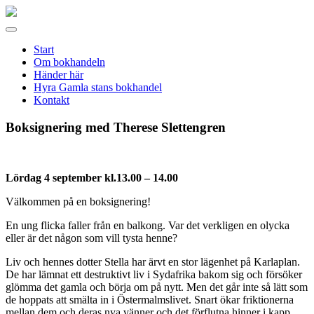
Gamla
stans
Meny
bokhandel
Start
Om bokhandeln
Händer här
Hyra Gamla stans bokhandel
Kontakt
Boksignering med Therese Slettengren
Lördag 4 september kl.13.00 – 14.00
Välkommen på en boksignering!
En ung flicka faller från en balkong. Var det verkligen en olycka
eller är det någon som vill tysta henne?
Liv och hennes dotter Stella har ärvt en stor lägenhet på Karlaplan.
De har lämnat ett destruktivt liv i Sydafrika bakom sig och försöker
glömma det gamla och börja om på nytt. Men det går inte så lätt som
de hoppats att smälta in i Östermalmslivet. Snart ökar friktionerna
mellan dem och deras nya vänner och det förflutna hinner i kapp.