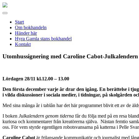
Gamla
stans
Meny
bokhandel
Start
Om bokhandeln
Händer här
Hyra Gamla stans bokhandel
Kontakt
Utomhussignering med Caroline Cabot-Julkalendern
Lördagen 28/11 kl.12.00 – 13.00
Den första december varje år drar den igång. En berättelse i tjug
i vilda diskussioner i sociala medier, i tidningar, på skolgården o
Med sina många år i tablån har det här programmet blivit ett av de äldst
I boken
Julkalendern genom tiderna
får du följa med på en resa bland
kuriosa och kommentarer från kreatörerna själva. Nästan femtio samlade
oss. För vem styrde egentligen robotsvansarna på katterna i Pelle Svan
Caroline Cabot
är frilansande kommunikatör och journalist med lång 