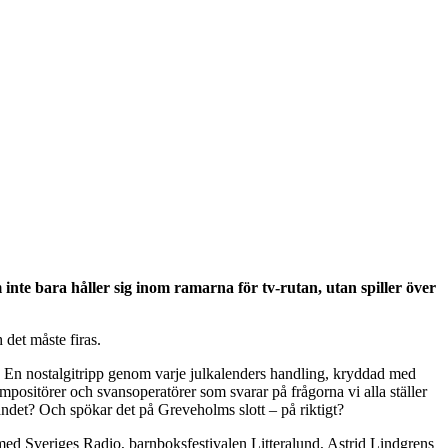
inte bara håller sig inom ramarna för tv-rutan, utan spiller över
 det måste firas.
g. En nostalgitripp genom varje julkalenders handling, kryddad med
mpositörer och svansoperatörer som svarar på frågorna vi alla ställer
landet? Och spökar det på Greveholms slott – på riktigt?
 med Sveriges Radio, barnboksfestivalen Litteralund, Astrid Lindgrens