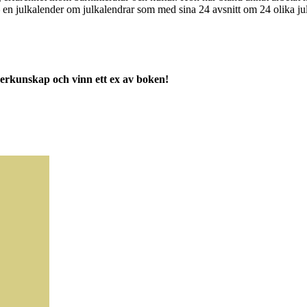
n julkalender om julkalendrar som med sina 24 avsnitt om 24 olika julk
derkunskap och vinn ett ex av boken!