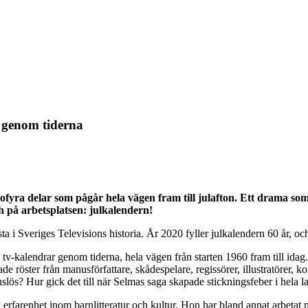
 genom tiderna
ofyra delar som pågår hela vägen fram till julafton. Ett drama som 
ch på arbetsplatsen: julkalendern!
a i Sveriges Televisions historia. År 2020 fyller julkalendern 60 år, och
 tv-kalendrar genom tiderna, hela vägen från starten 1960 fram till ida
 röster från manusförfattare, skådespelare, regissörer, illustratörer, ko
slös? Hur gick det till när Selmas saga skapade stickningsfeber i hela 
erfarenhet inom barnlitteratur och kultur. Hon har bland annat arbetat