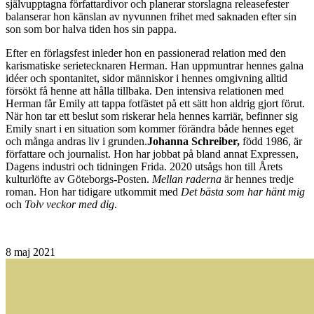
självupptagna författardivor och planerar storslagna releasefester
balanserar hon känslan av nyvunnen frihet med saknaden efter sin
son som bor halva tiden hos sin pappa.
Efter en förlagsfest inleder hon en passionerad relation med den
karismatiske serietecknaren Herman. Han uppmuntrar hennes galna
idéer och spontanitet, sidor människor i hennes omgivning alltid
försökt få henne att hålla tillbaka. Den intensiva relationen med
Herman får Emily att tappa fotfästet på ett sätt hon aldrig gjort förut.
När hon tar ett beslut som riskerar hela hennes karriär, befinner sig
Emily snart i en situation som kommer förändra både hennes eget
och många andras liv i grunden.
Johanna Schreiber,
född 1986, är
författare och journalist. Hon har jobbat på bland annat Expressen,
Dagens industri och tidningen Frida. 2020 utsågs hon till Årets
kulturlöfte av Göteborgs-Posten.
Mellan raderna
är hennes tredje
roman. Hon har tidigare utkommit med
Det bästa som har hänt mig
och
Tolv veckor med dig
.
8
maj 2021