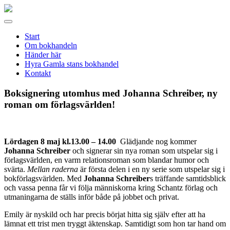
Gamla
stans
Meny
bokhandel
Start
Om bokhandeln
Händer här
Hyra Gamla stans bokhandel
Kontakt
Boksignering utomhus med Johanna Schreiber, ny
roman om förlagsvärlden!
Lördagen 8 maj kl.13.00 – 14.00
Glädjande nog kommer
Johanna Schreiber
och signerar sin nya roman som utspelar sig i
förlagsvärlden, en varm relationsroman som blandar humor och
svärta.
Mellan raderna
är första delen i en ny serie som utspelar sig i
bokförlagsvärlden. Med
Johanna
Schreiber
s träffande samtidsblick
och vassa penna får vi följa människorna kring Schantz förlag och
utmaningarna de ställs inför både på jobbet och privat.
Emily är nyskild och har precis börjat hitta sig själv efter att ha
lämnat ett trist men tryggt äktenskap. Samtidigt som hon tar hand om