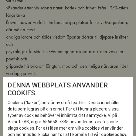
yttre resa i
sökandet efter sin sanna natur, kärlek och frihet. Från 1970-talets
färgstarka
flower-power-värld till Indiens heliga platser följer vi Magdalena,
där möten med
andliga lärare och tidlös visdom öppnar dörrar till djupare insikter
och
psykologisk förståelse. Genom generationernas röster vävs en
poetisk och
gripande historia om längtan, mod och den heliga närvaron i det
vardagliga livet.
DENNA WEBBPLATS ANVÄNDER
Franciska von Koch
(född 1955) är
COOKIES
författare, konstnär/musiker och lärare i
buddhistisk meditation (Vipassana). Hon
Cookies ("kakor") består av små textfiler. Dessa innehåller
har en examen i psykoterapi och Expressive
data som lagras på din enhet. För att kunna placera vissa
Arts och har i över tre decennier väglett
typer av cookies behöver vi inhämta ditt samtycke. Vi på
människor genom samtal och meditation.
Volante AB, orgnr. 556658-7845 använder oss av följande
slags cookies. För att läsa mer om vilka cookies vi använder
Azur – Stillhetens berg
är Franciska von
och lagringstid,
klicka här för att komma till vår cookiepolicy.