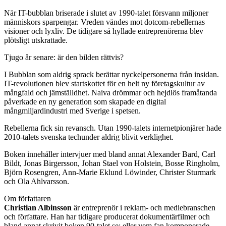
När IT-bubblan briserade i slutet av 1990-talet försvann miljoner
människors sparpengar. Vreden vändes mot dotcom-rebellernas
visioner och lyxliv. De tidigare så hyllade entreprenörerna blev
plötsligt utskrattade.
Tjugo år senare: är den bilden rättvis?
I Bubblan som aldrig sprack berättar nyckelpersonerna från insidan.
IT-revolutionen blev startskottet för en helt ny företagskultur av
mångfald och jämställdhet. Naiva drömmar och hejdlös framåtanda
påverkade en ny generation som skapade en digital
mångmiljardindustri med Sverige i spetsen.
Rebellerna fick sin revansch. Utan 1990-talets internetpionjärer hade
2010-talets svenska techunder aldrig blivit verklighet.
Boken innehåller intervjuer med bland annat Alexander Bard, Carl
Bildt, Jonas Birgersson, Johan Stael von Holstein, Bosse Ringholm,
Björn Rosengren, Ann-Marie Eklund Löwinder, Christer Sturmark
och Ola Ahlvarsson.
Om författaren
Christian Albinsson
är entreprenör i reklam- och mediebranschen
och författare. Han har tidigare producerat dokumentärfilmer och
bland annat skrivit boken 90-talet.se: eller vem fan komponerade