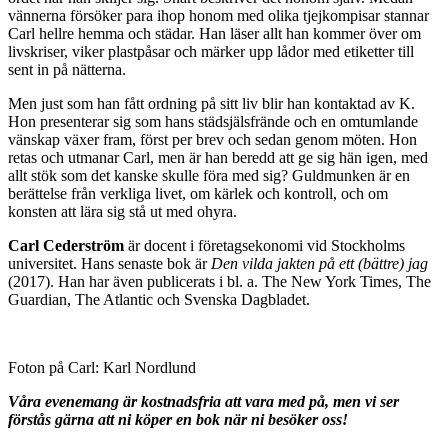
vännerna försöker para ihop honom med olika tjejkompisar stannar
Carl hellre hemma och städar. Han läser allt han kommer över om
livskriser, viker plastpåsar och märker upp lådor med etiketter till
sent in på nätterna.
Men just som han fått ordning på sitt liv blir han kontaktad av K.
Hon presenterar sig som hans städsjälsfrände och en omtumlande
vänskap växer fram, först per brev och sedan genom möten. Hon
retas och utmanar Carl, men är han beredd att ge sig hän igen, med
allt stök som det kanske skulle föra med sig? Guldmunken är en
berättelse från verkliga livet, om kärlek och kontroll, och om
konsten att lära sig stå ut med ohyra.
Carl Cederström
är docent i företagsekonomi vid Stockholms
universitet. Hans senaste bok är
Den vilda jakten på ett (bättre) jag
(2017). Han har även publicerats i bl. a. The New York Times, The
Guardian, The Atlantic och Svenska Dagbladet.
Foton på Carl: Karl Nordlund
Våra evenemang är kostnadsfria att vara med på, men vi ser
förstås gärna att ni köper en bok när ni besöker oss!