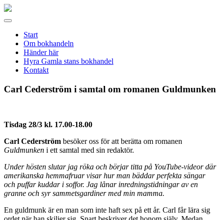
Gamla
stans
Meny
bokhandel
Start
Om bokhandeln
Händer här
Hyra Gamla stans bokhandel
Kontakt
Carl Cederström i samtal om romanen Guldmunken
Tisdag 28/3 kl. 17.00-18.00
Carl Cederström
besöker oss för att berätta om romanen
Guldmunken
i ett samtal med sin redaktör.
Under hösten slutar jag röka och börjar titta på YouTube-videor där
amerikanska hemmafruar visar hur man bäddar perfekta sängar
och puffar kuddar i soffor. Jag lånar inredningstidningar av en
granne och syr sammetsgardiner med min mamma.
En guldmunk är en man som inte haft sex på ett år. Carl får lära sig
ordet när han skiljer sig. Snart beskriver det honom själv. Medan