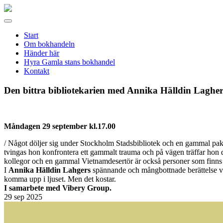
Gamla
stans
Meny
bokhandel
Start
Om bokhandeln
Händer här
Hyra Gamla stans bokhandel
Kontakt
Den bittra bibliotekarien med Annika Hälldin Laghe
Måndagen 29 september kl.17.00
/ Något döljer sig under Stockholm Stadsbibliotek och en gammal pakt f
tvingas hon konfrontera ett gammalt trauma och på vägen träffar hon
kollegor och en gammal Vietnamdesertör är också personer som finns 
I
Annika Hälldin Lahgers
spännande och mångbottnade berättelse vä
komma upp i ljuset. Men det kostar.
I samarbete med Vibery Group.
29
sep 2025