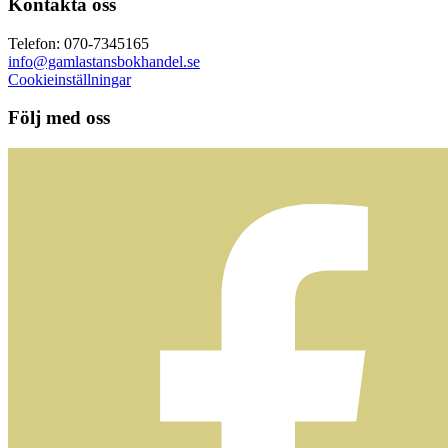
Kontakta oss
Telefon: 070-7345165
info@gamlastansbokhandel.se
Cookieinställningar
Följ med oss