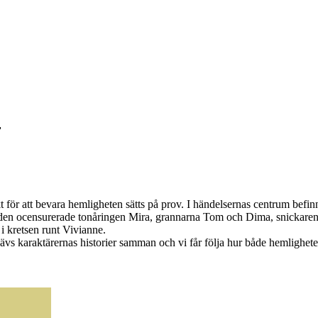
r
ör att bevara hemligheten sätts på prov. I händelsernas centrum befinne
 den ocensurerade tonåringen Mira, grannarna Tom och Dima, snickaren
i kretsen runt Vivianne.
vs karaktärernas historier samman och vi får följa hur både hemlighet