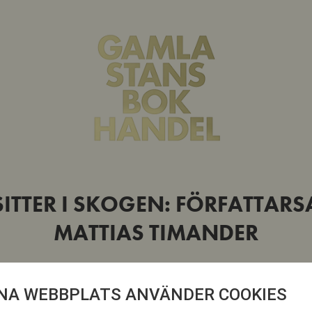
 SITTER I SKOGEN: FÖRFATTAR
MATTIAS TIMANDER
NA WEBBPLATS ANVÄNDER COOKIES