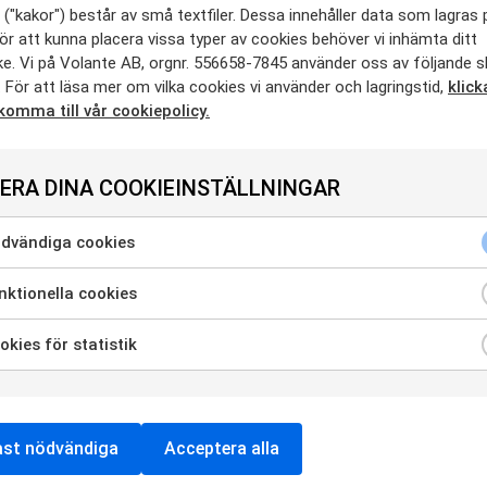
l. 17.00
("kakor") består av små textfiler. Dessa innehåller data som lagras 
ör att kunna placera vissa typer av cookies behöver vi inhämta ditt
y där de långa linjerna är allt. Ingen talar om,
e. Vi på Volante AB, orgnr. 556658-7845 använder oss av följande s
r, vad konflikten i vägsamfällighetsföreningen
 För att läsa mer om vilka cookies vi använder och lagringstid,
klick
vem som flyttade en gränsstolpe i skogen för sjuttio
 komma till vår cookiepolicy.
S
lighet, upptäcker han böckerna. Det skrivna
ERA DINA COOKIEINSTÄLLNINGAR
hela långa vägen ner till den litterära miljön i
dvändiga cookies
na att också den är en by.
era
n berättelse om ved, nedärvda bykonflikter och
ktionella cookies
era
ycka
kies för statistik
ndning
era
DELA EV
1998) är uppväxt i Kiruna. Han är verksam som
ycka
ändiga
 i tidskriften Provins.
Din vilja sitter i skogen
är
Fac
ndning
ies
ycka
ast nödvändiga
Acceptera alla
ionella
Twit
ndning
ies
rsdotter